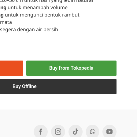
±20–30 cm untuk hasil yang lebih natural
ing
untuk menambah volume
ng
untuk mengunci bentuk rambut
 mata
s segera dengan air bersih
Buy from Tokopedia
Buy Offline