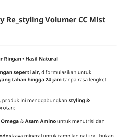
y Re_styling Volumer CC Mist
r Ringan • Hasil Natural
ingan seperti air
, diformulasikan untuk
yang tahan hingga 24 jam
tanpa rasa lengket
sa, produk ini menggabungkan
styling &
rotan:
a Omega
&
Asam Amino
untuk menutrisi dan
ndes
kaya mineral untuk tampilan natural, bukan