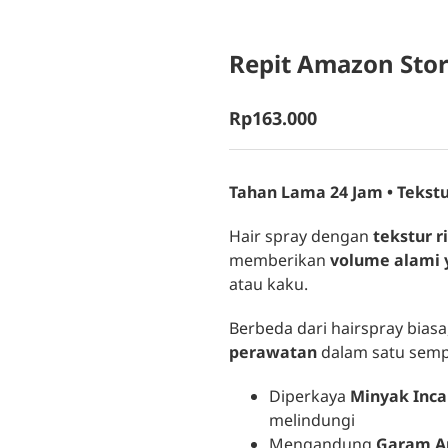
Repit Amazon Stor
Rp
163.000
Tahan Lama 24 Jam • Tekstu
Hair spray dengan
tekstur r
memberikan
volume alami 
atau kaku.
Berbeda dari hairspray bia
perawatan
dalam satu semp
Diperkaya
Minyak Inc
melindungi
Mengandung
Garam A