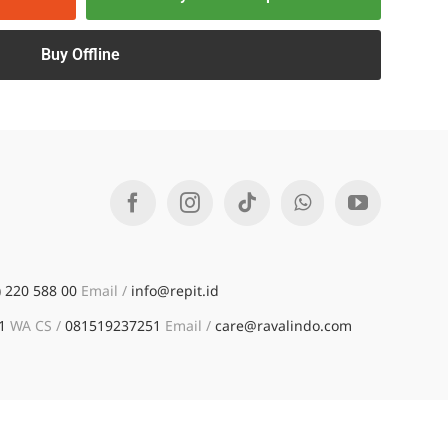
Buy Offline
) 220 588 00
Email /
info@repit.id
41
WA CS /
081519237251
Email /
care@ravalindo.com