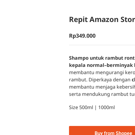
Repit Amazon Sto
Rp
349.000
Shampo untuk rambut rontok
kepala normal–berminyak
membantu mengurangi keron
rambut. Diperkaya dengan
c
membantu menjaga kebersiha
serta mendukung rambut tumb
Size 500ml | 1000ml
Buy from Shopee