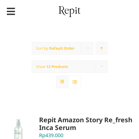
Skip
to
content
Sort by
Default Order
Show
12 Products
Repit Amazon Story Re_fresh
Inca Serum
Rp
439.000